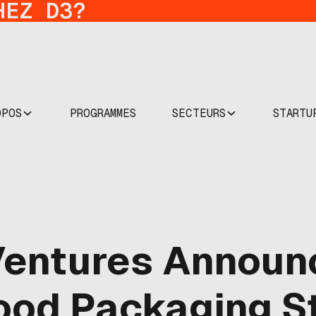
HEZ D3?
OPOS
SECTEURS
STARTU
PROGRAMMES
entures Announc
ood Packaging St