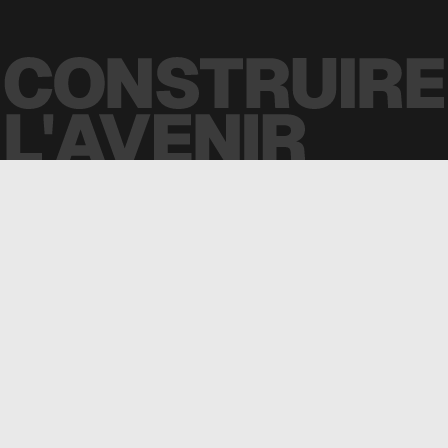
Inscrivez-vous à notre infolettre
À propos de nous
Secteurs & Services
À PROPOS
SERVICES
NOUVELLES
TOUS LES SECTEURS
RAPPORTS ANNUELS
BIOTECH
PARTENAIRES
SANTÉ
BIOHUB
HAUTE TECHNOLOGIE